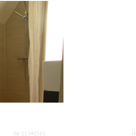
06-11340565
H